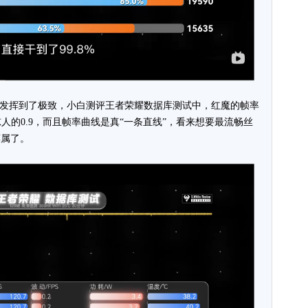
稳”发挥到了极致，小白测评王者荣耀数据库测试中，红魔的帧率
惊人的0.9，而且帧率曲线是真“一条直线”，看来想要最流畅丝
莫属了。