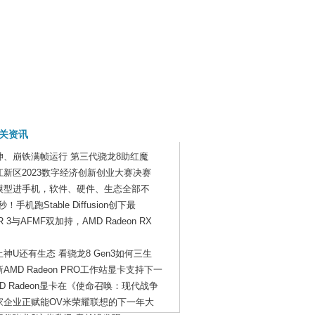
关资讯
神、崩铁满帧运行 第三代骁龙8助红魔
江新区2023数字经济创新创业大赛决赛
模型进手机，软件、硬件、生态全部不
6秒！手机跑Stable Diffusion创下最
R 3与AFMF双加持，AMD Radeon RX
止神U还有生态 看骁龙8 Gen3如何三生
AMD Radeon PRO工作站显卡支持下一
MD Radeon显卡在《使命召唤：现代战争
家企业正赋能OV米荣耀联想的下一年大