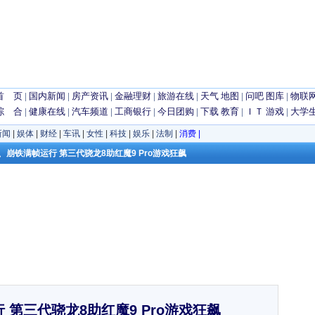
首 页
|
国内新闻
|
房产资讯
|
金融理财
|
旅游在线
|
天气
地图
|
问吧
图库
|
物联
综 合
|
健康在线
|
汽车频道
|
工商银行
|
今日团购
|
下载
教育
|
ＩＴ
游戏
|
大学
新闻
|
娱体
|
财经
|
车讯
|
女性
|
科技
|
娱乐
|
法制
|
消费
|
神、崩铁满帧运行 第三代骁龙8助红魔9 Pro游戏狂飙
 第三代骁龙8助红魔9 Pro游戏狂飙