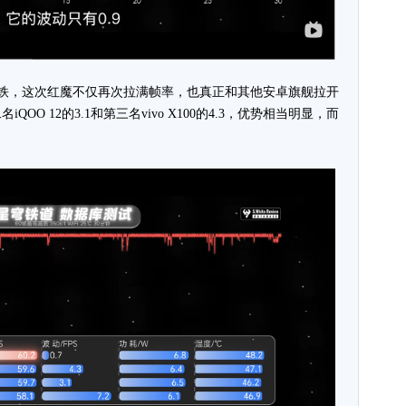
铁，这次红魔不仅再次拉满帧率，也真正和其他安卓旗舰拉开
OO 12的3.1和第三名vivo X100的4.3，优势相当明显，而
。