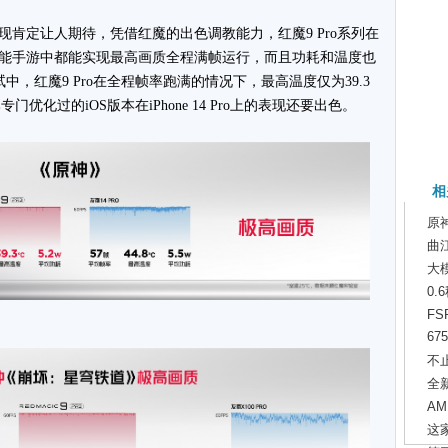
定让人期待，凭借红魔的出色调教能力，红魔9 Pro系列在
能手游中都能实现最高画质全程满帧运行，而且功耗和温度也
中，红魔9 Pro在全程帧率跑满的情况下，最高温度仅为39.3
优化过的iOS版本在iPhone 14 Pro上的表现还要出色。
相
原
曲
大
0.
FS
675
不
全新
A
这