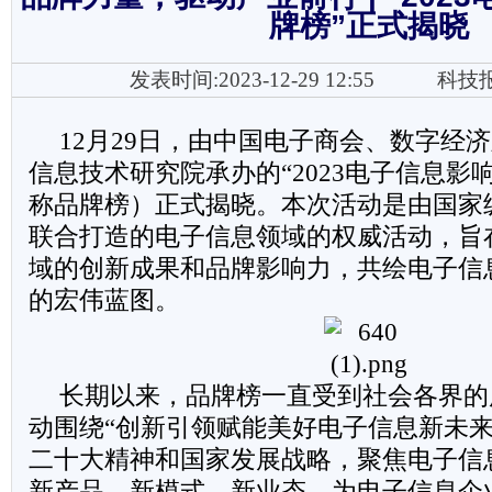
牌榜”正式揭晓
发表时间:2023-12-29 12:55
科技
12月29日，由中国电子商会、数字经
信息技术研究院承办的“2023电子信息影
称品牌榜）正式揭晓。本次活动是由国家
联合打造的电子信息领域的权威活动，旨
域的创新成果和品牌影响力，共绘电子信
的宏伟蓝图。
长期以来，品牌榜一直受到社会各界的
动围绕“创新引领赋能美好电子信息新未来
二十大精神和国家发展战略，聚焦电子信
新产品、新模式、新业态，为电子信息企