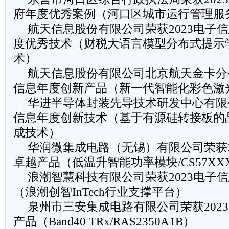
府年度优秀案例（河口区城市运行管理服
航天信息股份有限公司荣获2023电子
度优秀技术（财税大语言模型分布式提示
术）
航天信息股份有限公司北京航天金卡分公
信息年度创新产品（新一代智能化彩色激
华进半导体封装先导技术研发中心有限公
信息年度创新技术（基于有源硅转接板的晶圆级3
成技术）
华润微集成电路（无锡）有限公司荣获2
卓越产品（低温升智能功率模块/CS57XX
浪潮智慧科技有限公司荣获2023电子
（浪潮创智InTech行业支撑平台）
泉州市三安集成电路有限公司荣获202
产品（Band40 TRx/RAS2350A1B）