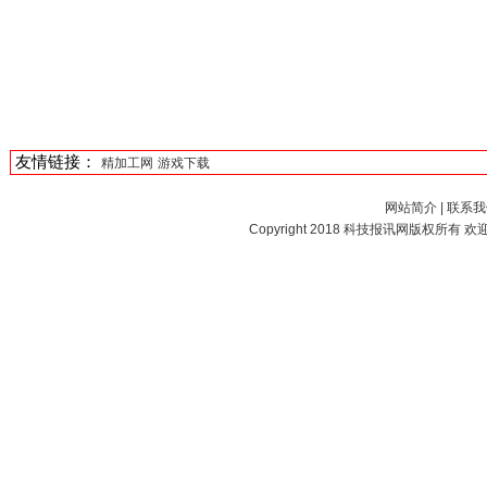
友情链接：
精加工网
游戏下载
网站简介
|
联系我
Copyright 2018
科技报讯网
版权所有 欢