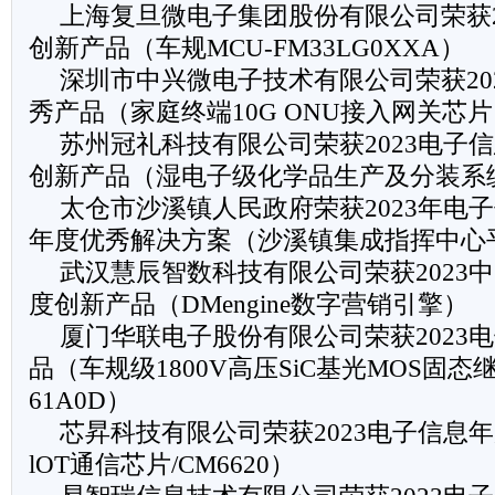
上海复旦微电子集团股份有限公司荣获2
创新产品（车规MCU-FM33LG0XXA）
深圳市中兴微电子技术有限公司荣获20
秀产品（家庭终端10G ONU接入网关芯
苏州冠礼科技有限公司荣获2023电子
创新产品（湿电子级化学品生产及分装系
太仓市沙溪镇人民政府荣获2023年电
年度优秀解决方案（沙溪镇集成指挥中心
武汉慧辰智数科技有限公司荣获2023
度创新产品（DMengine数字营销引擎）
厦门华联电子股份有限公司荣获2023
品（车规级1800V高压SiC基光MOS固态继电
61A0D）
芯昇科技有限公司荣获2023电子信息年
lOT通信芯片/CM6620）