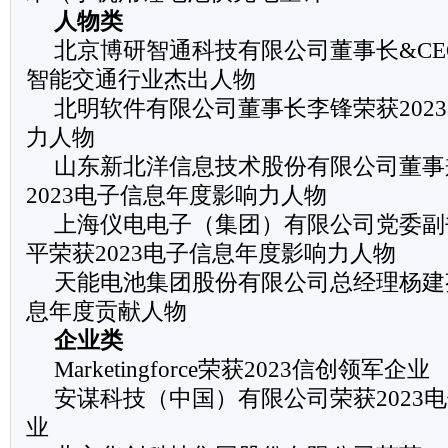
人物类
北京博研智通科技有限公司董事长&CEO
智能交通行业杰出人物
北明软件有限公司董事长李锋荣获202
力人物
山东新北洋信息技术股份有限公司董事
2023电子信息年度影响力人物
上海仪电电子（集团）有限公司党委副
平荣获2023电子信息年度影响力人物
天能电池集团股份有限公司总经理杨建芬
息年度贡献人物
企业类
Marketingforce荣获2023信创领军企业
安谋科技（中国）有限公司荣获2023
业