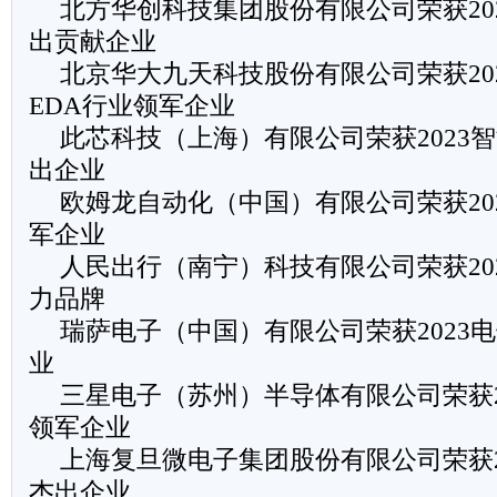
北方华创科技集团股份有限公司荣获20
出贡献企业
北京华大九天科技股份有限公司荣获20
EDA行业领军企业
此芯科技（上海）有限公司荣获2023
出企业
欧姆龙自动化（中国）有限公司荣获20
军企业
人民出行（南宁）科技有限公司荣获20
力品牌
瑞萨电子（中国）有限公司荣获2023
业
三星电子（苏州）半导体有限公司荣获2
领军企业
上海复旦微电子集团股份有限公司荣获2
杰出企业