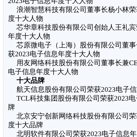
2023电子信息年度十大人物
浪潮智慧科技有限公司董事长杨小林荣获
度十大人物
芯华章科技股份有限公司创始人王礼宾荣
年度十大人物
芯原微电子（上海）股份有限公司董事
获2023电子信息年度十大人物
用友网络科技股份有限公司董事长兼CEO
电子信息年度十大人物
十大品牌
航天信息股份有限公司荣获2023电子
TCL科技集团股份有限公司荣获2023
牌
北京安宁创新网络科技股份有限公司荣获
度十大品牌
北明软件有限公司荣获2023电子信息