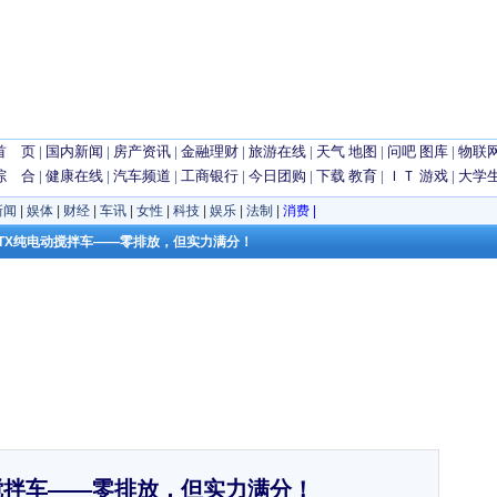
首 页
|
国内新闻
|
房产资讯
|
金融理财
|
旅游在线
|
天气
地图
|
问吧
图库
|
物联
综 合
|
健康在线
|
汽车频道
|
工商银行
|
今日团购
|
下载
教育
|
ＩＴ
游戏
|
大学
新闻
|
娱体
|
财经
|
车讯
|
女性
|
科技
|
娱乐
|
法制
|
消费
|
豪沃TX纯电动搅拌车——零排放，但实力满分！
搅拌车——零排放，但实力满分！