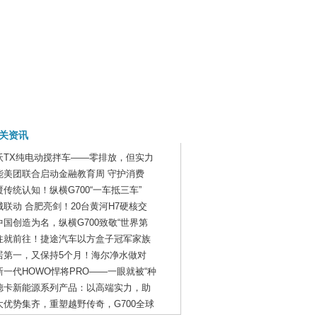
关资讯
沃TX纯电动搅拌车——零排放，但实力
能美团联合启动金融教育周 守护消费
覆传统认知！纵横G700“一车抵三车”
城联动 合肥亮剑！20台黄河H7硬核交
中国创造为名，纵横G700致敬“世界第
往就前往！捷途汽车以方盒子冠军家族
居第一，又保持5个月！海尔净水做对
新一代HOWO悍将PRO——一眼就被“种
德卡新能源系列产品：以高端实力，助
大优势集齐，重塑越野传奇，G700全球