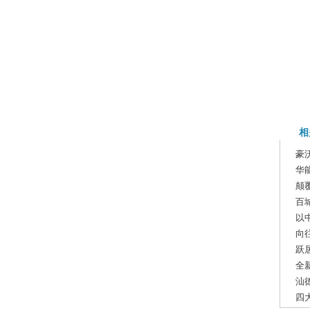
相
豪
华
颠
百
以
向
跃
全
汕
四