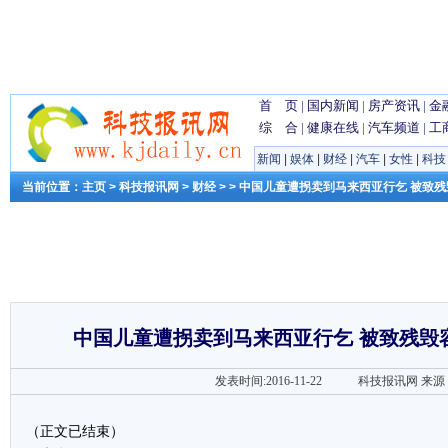
首 页
|
国内新闻
|
房产资讯
|
金
综 合
|
健康在线
|
汽车频道
|
工
新闻
|
娱体
|
财经
|
汽车
|
女性
|
科技
当前位置：
主页
>
科技报讯网
>
财经
> > 中国儿童遭拐卖到马来西亚行乞 被致
中国儿童遭拐卖到马来西亚行乞 被致残毁
发表时间:2016-11-22
科技报讯网
来源
（正文已结束）