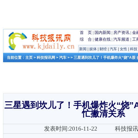
首 页
|
国内新闻
|
房产资讯
|
金
综 合
|
健康在线
|
汽车频道
|
工
新闻
|
娱体
|
财经
|
汽车
|
女性
|
科技
当前位置：
主页
>
科技报讯网
>
汽车
> > 三星遇到坎儿了！手机爆炸火“烧”A
三星遇到坎儿了！手机爆炸火“烧”
忙撇清关系
发表时间:2016-11-22
科技报