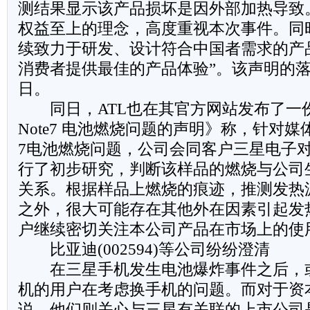
测结果显示该产品损坏是因外部加热导致
权益至上的理念，高度重视本次事件。同
续致力于研发、设计符合中国者需求的产
消费者提供最佳的产品体验”。该声明的落
日。
同日，ATL也在其官方网站发布了一份《关
Note7 电池燃烧问题的声明》称，针对媒体报道
7电池燃烧问题，公司会同客户三星电子
行了初步研究，判断该样品的燃烧与公司
关系。根据样品上燃烧的痕迹，推测发热
之外，很大可能存在其他外在因素引起发
户继续密切关注本公司产品在市场上的使
比亚迪(002594)等公司纷纷澄清
在三星手机发生电池爆炸事件之后，
机的用户在考虑换手机的问题。而对于资
说，他们则关心与三星有关联的上市公司